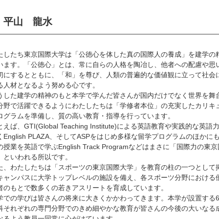
平山 龍水
たしたち東京国際大学は「公徳心を体した真の国際人の養成」を建学の
います。「公徳心」とは、常に自らの人格を陶冶し、他者への配慮や思
切にするとともに、「和」を尊び、人類の普遍的な価値観に立って社会
る人材となるよう努める心です。
うした建学の精神のもと本学で学んだ皆さんが国内だけでなく世界を舞
分野で活躍できるようにわたしたちは「学修者本位」の充実したカリキ
ログラムを準備し、質の高い教育・指導を行っています。
えば、GTI(Global Teaching Institute)による英語教育や実践的な英
くEnglish PLAZA、そしてASPをはじめ多様な留学プログラムのほかに
の授業を英語で学ぶEnglish Track Programなどはまさに「国際力の東
」といわれる所以です。
た、わたしたちは「スポーツの東京国際大学」を教育の柱の一つとして
キャンパスに大学トップレベルの施設を備え、各スポーツ分野における
者のもとで数多くの若きアスリートを育成しています。
学での学びは皆さんの将来に大きくかかわってきます。本学が設置する6
科それぞれの専門分野でのきめ細やかな教育が皆さんの今後の大いなる
なるよう教員一同常に心がけています。