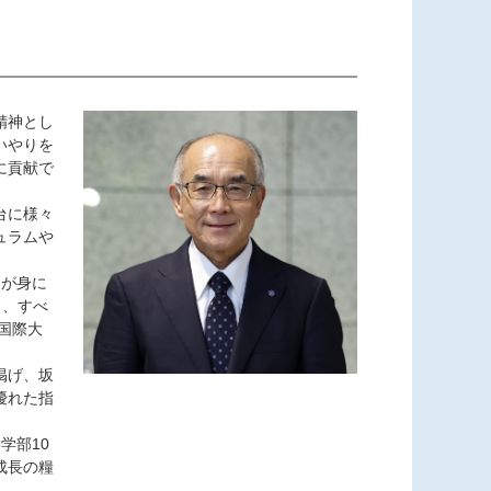
精神とし
いやりを
に貢献で
台に様々
ュラムや
語力が身に
も、すべ
京国際大
掲げ、坂
優れた指
学部10
成長の糧