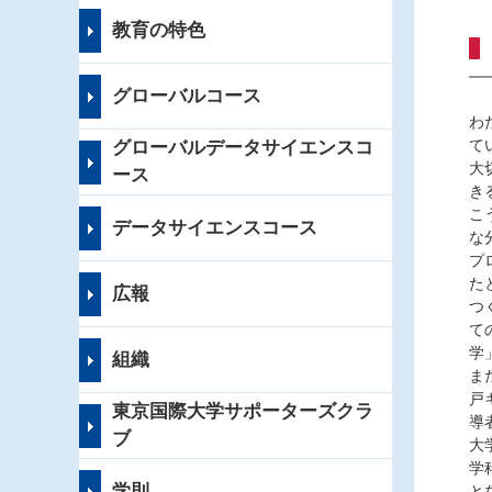
教育の特色
グローバルコース
わ
て
グローバルデータサイエンスコ
大
ース
き
こ
データサイエンスコース
な
プ
たと
広報
つ
て
学
組織
ま
戸
東京国際大学サポーターズクラ
導
ブ
大
学
学則
と