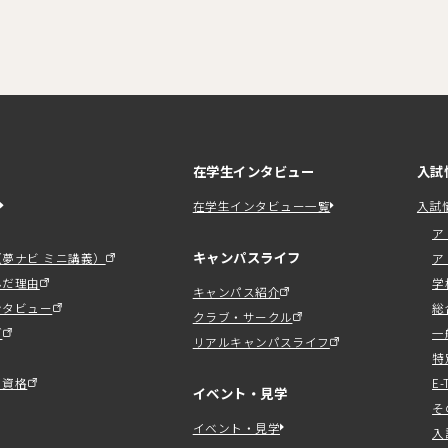
在学生インタビュー
入試
在学生インタビュー一覧
入試
ア
キャンパスライフ
夢ナビ ミニ講義）
ア
んだ理由
学
キャンパス紹介
ンタビュー
総
クラブ・サークル
ブ
一
リアルキャンパスライフ
特
る資格
E
イベント・見学
そ
イベント・見学
入