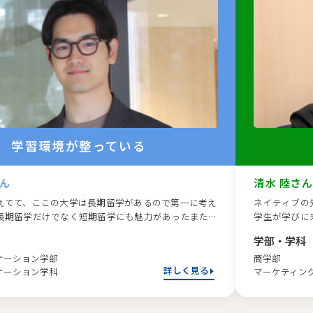
学習環境が整っている
ん
清水 陸
さ
えてて、ここの大学は長期留学があるので第一に考え
ネイティブの
長期留学だけでなく短期留学にも魅力があったまた
学生が学びに
でなく短期留学にも魅力があった
学生が学びに
学部・学科
ケーション学部
商学部
詳しく見る
ケーション学科
マーケティン