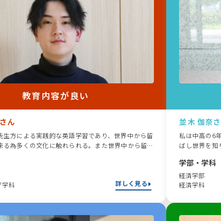
教育内容が良い
さん
並木 伽奈
先生方による実践的な英語学習であり、世界中から留
私は中高の6
来る為多くの文化に触れられる。また世界中から留
ばし世界を知
来る為多くの文化に触れられる。
進学後も英語
学部・学科
経済学部
詳しく見る
グ学科
経済学科