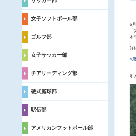
サッカー部
女子ソフトボール部
6
「
ゴルフ部
本
詳
女子サッカー部
○
チアリーディング部
引
硬式庭球部
駅伝部
アメリカンフットボール部