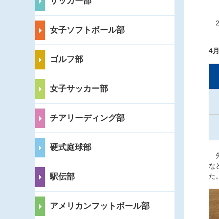
サッカー部
2
女子ソフトボール部
4
ゴルフ部
女子サッカー部
チアリーディング部
硬式庭球部
先
な
駅伝部
た
アメリカンフットボール部