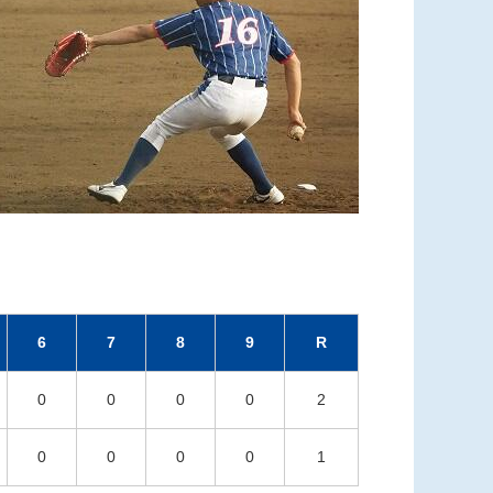
6
7
8
9
R
0
0
0
0
2
0
0
0
0
1