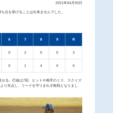
2021年04月30日
勝ち点を挙げることは出来ませんでした。
6
7
8
9
R
0
2
0
0
3
0
1
4
X
6
せる。打線は7回、ヒットや相手のミス、スクイズ
により失点し、リードを守りきれず敗戦となりまし