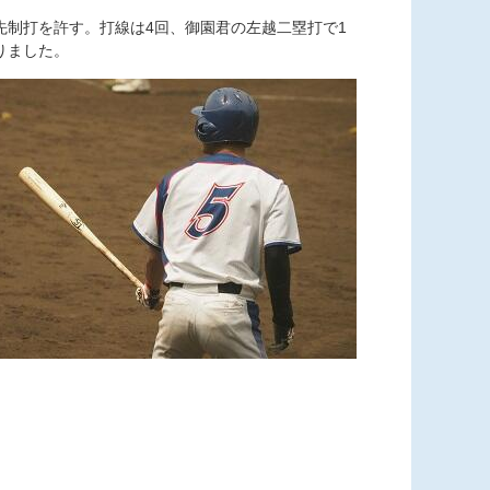
制打を許す。打線は4回、御園君の左越二塁打で1
りました。