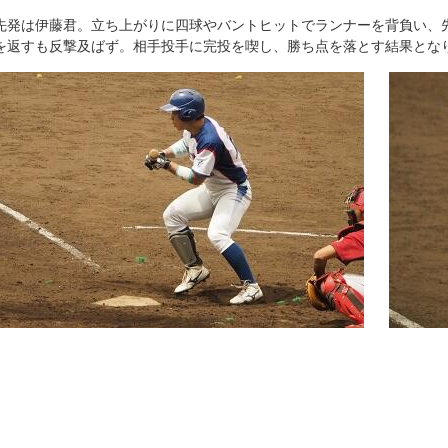
発は伊藤君。立ち上がりに四球やバントヒットでランナーを背負い、先
を返すも反撃及ばず。相手投手に完投を喫し、勝ち点を落とす結果とな