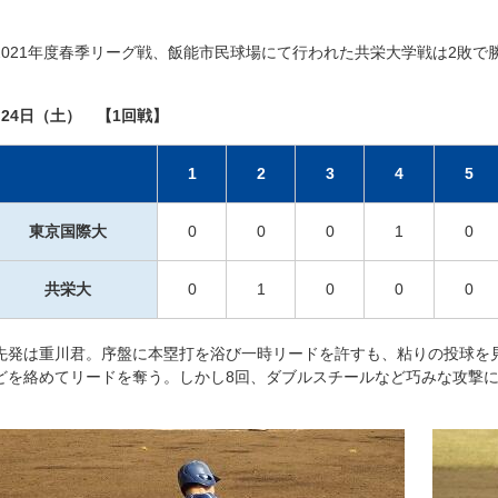
021年度春季リーグ戦、飯能市民球場にて行われた共栄大学戦は2敗で
月24日（土） 【1回戦】
1
2
3
4
5
東京国際大
0
0
0
1
0
共栄大
0
1
0
0
0
発は重川君。序盤に本塁打を浴び一時リードを許すも、粘りの投球を見
どを絡めてリードを奪う。しかし8回、ダブルスチールなど巧みな攻撃
。