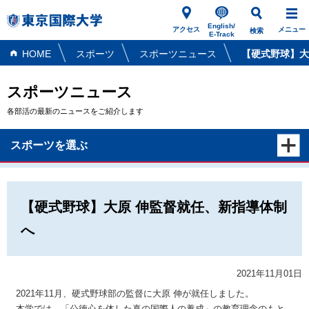
English/
アクセス
メニュー
検索
E-Track
HOME
スポーツ
スポーツニュース
【硬式野球】大
スポーツニュース
各部活の最新のニュースをご紹介します
スポーツを選ぶ
【硬式野球】大原 伸監督就任、新指導体制
へ
2021年11月01日
2021年11月、硬式野球部の監督に大原 伸が就任しました。
本学では、「公徳心を体した真の国際人の養成」の教育理念のもと、