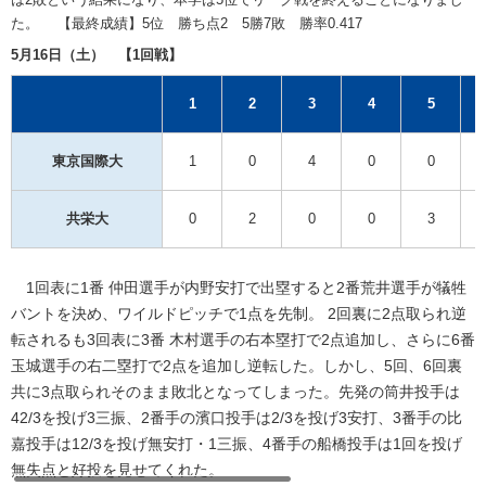
た。 【最終成績】5位 勝ち点2 5勝7敗 勝率0.417
5月16日（土） 【1回戦】
1
2
3
4
5
東京国際大
1
0
4
0
0
共栄大
0
2
0
0
3
1回表に1番 仲田選手が内野安打で出塁すると2番荒井選手が犠牲
バントを決め、ワイルドピッチで1点を先制。 2回裏に2点取られ逆
転されるも3回表に3番 木村選手の右本塁打で2点追加し、さらに6番
玉城選手の右二塁打で2点を追加し逆転した。しかし、5回、6回裏
共に3点取られそのまま敗北となってしまった。先発の筒井投手は
42/3を投げ3三振、2番手の濱口投手は2/3を投げ3安打、3番手の比
嘉投手は12/3を投げ無安打・1三振、4番手の船橋投手は1回を投げ
無失点と好投を見せてくれた。