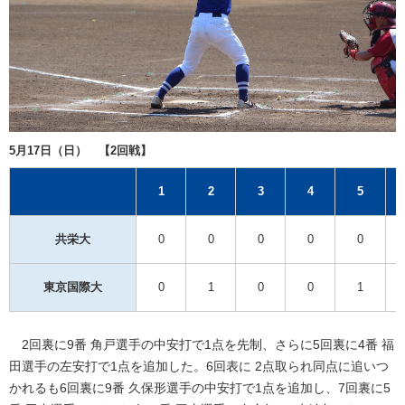
5月17日（日） 【2回戦】
1
2
3
4
5
共栄大
0
0
0
0
0
東京国際大
0
1
0
0
1
2回裏に9番 角戸選手の中安打で1点を先制、さらに5回裏に4番 福
田選手の左安打で1点を追加した。6回表に 2点取られ同点に追いつ
かれるも6回裏に9番 久保形選手の中安打で1点を追加し、7回裏に5