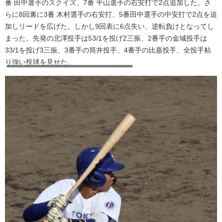
番 田中選手のスクイズ、7番 平山選手の右安打で2点追加した。さ
らに8回裏に3番 木村選手の右安打、5番田中選手の中安打で2点を追
加しリードを広げた。しかし9回表に6点失い、逆転負けとなってし
まった。先発の北澤投手は53/1を投げ2三振、2番手の金城投手は
33/1を投げ3三振、3番手の筒井投手、4番手の比嘉投手、全投手粘
り強い投球を見せた。