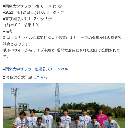
■関東大学サッカー2部リーグ 第3節
■2021年4月24日(土)14:00キックオフ
■東京国際大学 1 - 2 中央大学
（前半 0-2 後半 1-0）
■備考
新型コロナウイルス感染症拡大の影響により、一部の会場を除き無観客
試合となります。
以下のサイトからライブ中継と1週間程度録画された動画が公開されま
す。
●
関東大学サッカー連盟公式チャンネル
□ 今回の公式記録は
こちら