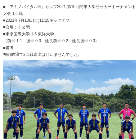
■「アミノバイタル®」カップ2021 第10回関東大学サッカートーナメント
大会 1回戦
■2021年7月10日(土)11:15キックオフ
■会場：非公開
■東京国際大学 1-3 東洋大学
（前半 1-1 後半 0-0 延長前半 0-2 延長後半 0-0）
■備考
初戦敗退で2回戦進出は叶いませんでした。