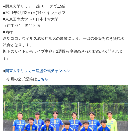
■関東大学サッカー2部リーグ 第15節
■2021年9月12日(日)14:00キックオフ
■東京国際大学 2-1 日本体育大学
（前半 0-1 後半 2-0）
■備考
新型コロナウイルス感染症拡大の影響により、一部の会場を除き無観客
試合となります。
以下のサイトからライブ中継と1週間程度録画された動画が公開されま
す。
●
関東大学サッカー連盟公式チャンネル
□ 今回の公式記録は
こちら