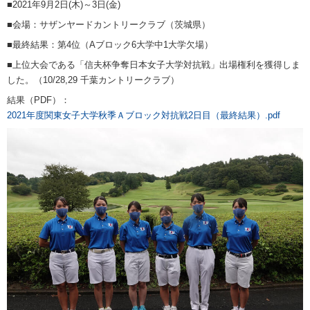
■2021年9月2日(木)～3日(金)
■会場：サザンヤードカントリークラブ（茨城県）
■最終結果：第4位（Aブロック6大学中1大学欠場）
■上位大会である「信夫杯争奪日本女子大学対抗戦」出場権利を獲得しま
した。（10/28,29 千葉カントリークラブ）
結果（PDF）：
2021年度関東女子大学秋季Ａブロック対抗戦2日目（最終結果）.pdf