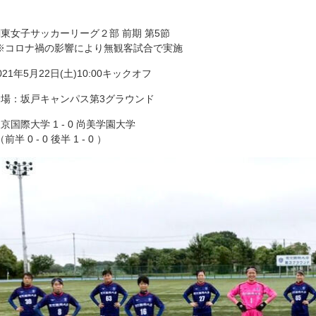
関東女子サッカーリーグ２部 前期 第5節
コロナ禍の影響により無観客試合で実施
021年5月22日(土)10:00キックオフ
会場：坂戸キャンパス第3グラウンド
東京国際大学 1 - 0 尚美学園大学
半 0 - 0 後半 1 - 0 ）