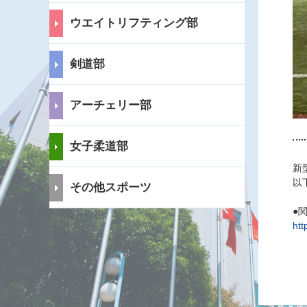
ウエイトリフティング部
剣道部
アーチェリー部
女子柔道部
新
以
その他スポーツ
●
htt