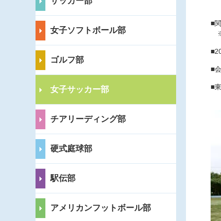
サッカー部
■
女子ソフトボール部
※
■2
ゴルフ部
■
■
女子サッカー部
（前
チアリーディング部
硬式庭球部
駅伝部
アメリカンフットボール部