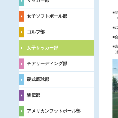
サッカー部
■
女子ソフトボール部
※
■2
ゴルフ部
■
■
女子サッカー部
（前
チアリーディング部
硬式庭球部
駅伝部
アメリカンフットボール部