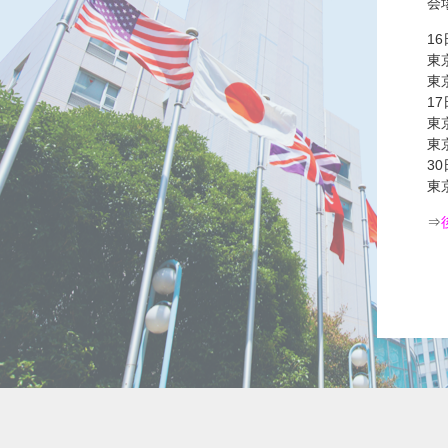
会
16
東
東京
17
東
東
30
東
⇒