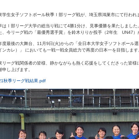
東学生女子ソフトボール秋季Ⅰ部リーグ戦が、埼玉県鴻巣市にて行われ
学はⅠ部リーグ大学の総当り戦にて4勝1分け、見事優勝を果たしました
た、今リーグ戦の「最優秀選手賞」を鈴木りりか投手（2年生 UN47）
年度最後の大舞台、11月9日(火)からの「全日本大学女子ソフトボール
インカレ）」 においても一戦一戦全員総力で再度の日本一を目指します
東リーグ戦関係者の皆様、静かながらも熱く応援をしてくださった皆様
謝申し上げます。
21秋季リーグ戦結果.pdf