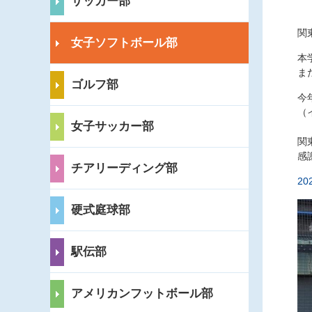
サッカー部
関
女子ソフトボール部
本
ま
ゴルフ部
今
（
女子サッカー部
関
感
チアリーディング部
20
硬式庭球部
駅伝部
アメリカンフットボール部