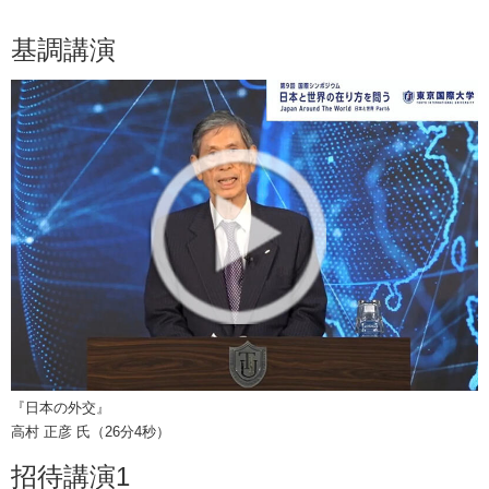
基調講演
『日本の外交』
高村 正彦 氏（26分4秒）
招待講演1