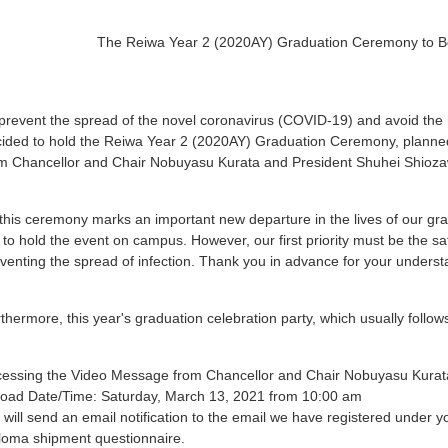
The Reiwa Year 2 (2020AY) Graduation Ceremony to Be
prevent the spread of the novel coronavirus (COVID-19) and avoid the ri
ided to hold the Reiwa Year 2 (2020AY) Graduation Ceremony, planne
m Chancellor and Chair Nobuyasu Kurata and President Shuhei Shioz
this ceremony marks an important new departure in the lives of our grad
 to hold the event on campus. However, our first priority must be the saf
venting the spread of infection. Thank you in advance for your underst
thermore, this year's graduation celebration party, which usually foll
essing the Video Message from Chancellor and Chair Nobuyasu Kurat
oad Date/Time: Saturday, March 13, 2021 from 10:00 am
will send an email notification to the email we have registered under 
loma shipment questionnaire.