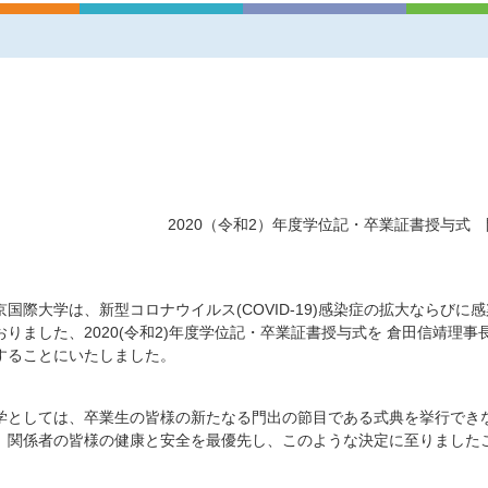
2020（令和2）年度学位記・卒業証書授与式
京国際大学は、新型コロナウイルス(COVID-19)感染症の拡大ならびに感
おりました、2020(令和2)年度学位記・卒業証書授与式を
倉田信靖理事
することにいたしました。
学としては、卒業生の皆様の新たなる門出の節目である式典を挙行でき
、関係者の皆様の健康と安全を最優先し、このような決定に至りました