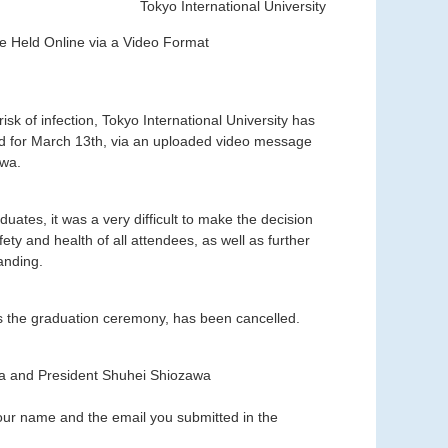
Tokyo International University
 Held Online via a Video Format
sk of infection, Tokyo International University has
d for March 13th, via an uploaded video message
awa.
uates, it was a very difficult to make the decision
ety and health of all attendees, as well as further
anding.
ows the graduation ceremony, has been cancelled.
a and President Shuhei Shiozawa
your name and the email you submitted in the