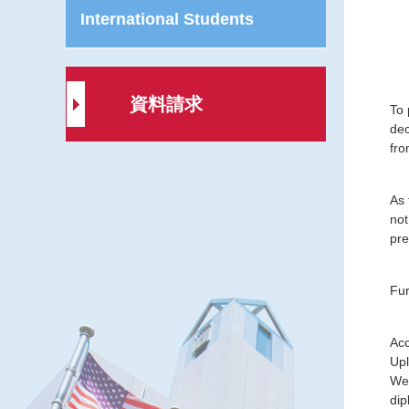
International Students
資料請求
To 
dec
fro
As 
not
pre
Fur
Acc
Upl
We 
dip