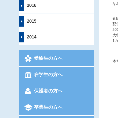
な
2016
倉
2015
配
2
大
2014
1
受験生の方へ
本
在学生の方へ
電
保護者の方へ
卒業生の方へ