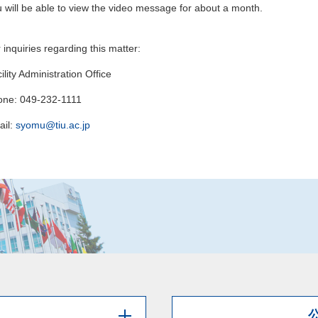
u
will be able to view the
video message for about a month.
 inquiries regarding this matter:
ility Administration Office
one: 049-232-1111
ail:
syomu@tiu.ac.jp