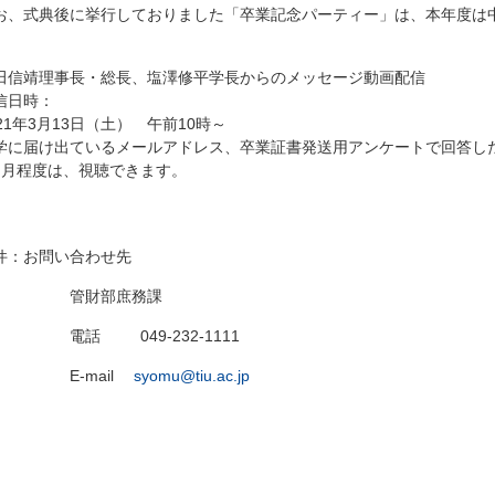
お、式典後に挙行しておりました「卒業記念パーティー」は、本年度は
田信靖理事長・総長、塩澤修平学長からのメッセージ動画配信
信日時：
021年3月13日（土） 午前10時～
学に届け出ているメールアドレス、卒業証書発送用アンケートで回答し
カ月程度は、視聴できます。
件：お問い合わせ先
管財部庶務課
話 049-232-1111
E-mail
syomu@tiu.ac.jp