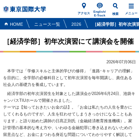
English/
アクセス
メニュー
検索
E-Track
HOME
ニュース一覧
2026
［経済学部］初年次演
［経済学部］初年次演習にて講演会を開催
2026年07月06日
本学では「学修スキルと主体的学びの修得」「進路･キャリアの理解」
を目的に、全学部の必修科目として初年次演習を毎年開講し、責任ある
社会人の基礎力を養成しています。
経済学部の初年次演習生を対象とした講演会が2026年6月24日、池袋キ
ャンパスTIUホールで開催されました。
テーマは【知っておきたいお金の話】。「お金は私たちの人生を豊かに
してくれるものですが、人生を狂わせてしまうきっかけになることもあ
ります」と語り始めた講師の日髙正則氏（金融経済教育推進機構）。家
計管理の基本的な考え方や、いわゆる金融犯罪に巻き込まれないための
留意点など、お金にまつわる身近な問題についてわかりやすく解説して