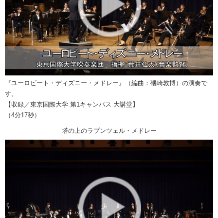
『ユーロビート・ディズニー・メドレー』（編曲：磯崎敦博）の演奏で
す。
【収録／東京国際大学 第1キャンパス 大講堂】
（4分17秒）
塔の上のラプンツェル・メドレー