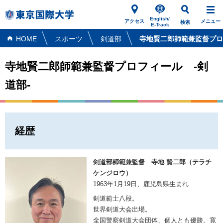
English/
アクセス
メニュー
検索
E-Track
HOME
スポーツ
剣道部
寺地賢二郎師範兼監督プロ
寺地賢二郎師範兼監督プロフィール -剣
道部-
経歴
剣道部師範兼監督 寺地 賢二郎（テラチ
ケンジロウ）
1963年1月19日、鹿児島県生まれ
剣道範士八段。
世界剣道大会出場。
全国警察剣道大会団体、個人とも優勝。寛