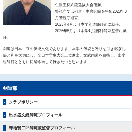
仁親王杯八段選抜大会優勝。
警視庁では剣道・主席師範を務め2023年3
月警視庁退官。
2023年4月より本学剣道部師範に就任。
2026年5月より本学剣道部師範兼監督に就
任。
剣道は日本古来の伝統文化であります。本学の伝統と誇りを引き継ぎ礼
節と和を大切にし、全日本学生大会上位進出、文武両道を目指し、出水
総師範とともに切磋琢磨して行きたいと思います。
剣道部
クラブポリシー
出水盛文総師範プロフィール
寺地賢二郎師範兼監督プロフィール