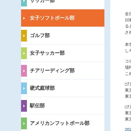
サッカー部
全
女子ソフトボール部
1
る
さ
ゴルフ部
本
し
女子サッカー部
コ
場
チアリーディング部
こ
□
硬式庭球部
東
東
駅伝部
□
東
東
アメリカンフットボール部
2