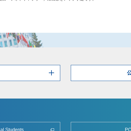
nal Students
PO