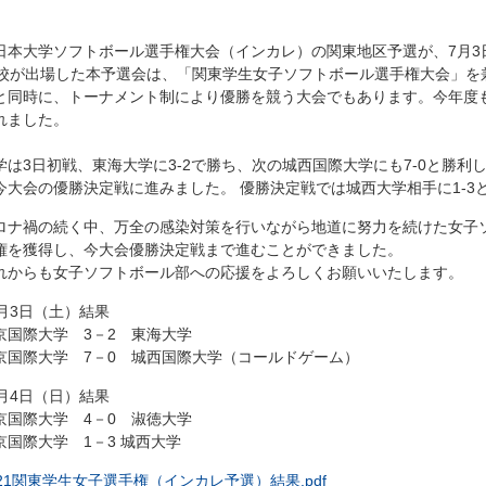
日本大学ソフトボール選手権大会（インカレ）の関東地区予選が、7月3日(
0校が出場した本予選会は、「関東学生女子ソフトボール選手権大会」を
と同時に、トーナメント制により優勝を競う大会でもあります。今年度
れました。
学は3日初戦、東海大学に3-2で勝ち、次の城西国際大学にも7-0と勝利し
今大会の優勝決定戦に進みました。 優勝決定戦では城西大学相手に1-3
ロナ禍の続く中、万全の感染対策を行いながら地道に努力を
続けた
女子
権を獲得し、今大会優勝決定戦まで進むことができました。
れからも女子ソフトボール部への応援をよろしくお願いいたします。
7月3日（土）結果
京国際大学 3－2 東海大学
京国際大学 7－0 城西国際大学（コールドゲーム）
7月4日（日）結果
京国際大学 4－0 淑徳大学
京国際大学 1－3 城西大学
021関東学生女子選手権（インカレ予選）結果.pdf