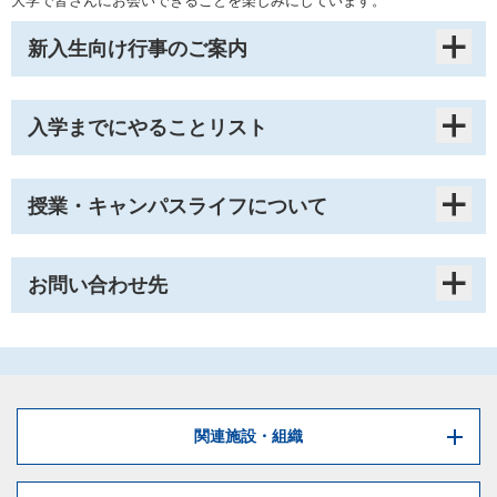
大学で皆さんにお会いできることを楽しみにしています。
新入生向け行事のご案内
入学までにやることリスト
1) 新入生向けガイダンス(Moodle版および対面)
必ず
授業・キャンパスライフについて
新入生ガイダンスでは、新入生のみなさんが必ず知っておくべき事柄の
説明をします。しっかり理解していただくために、2段階で実施します。
お問い合わせ先
1) 新入生アンケート
両方への参加が必須です。
Ⅰ.授業
新入生アンケートは、皆さんが東京国際大学で取り組みたいことなど、
■新入生ガイダンス(オンライン)
3/18より公開中です。
大学が新入生の方々をよりよく理解するために実施するアンケートで
対面でのガイダンスに先立ち、オンラインの学習サポートシステム
す。アンケート結果は、皆さんが充実した学生生活を送れるよう支援す
(Moodle)に掲載される資料と動画等を各自で視聴していただきます。
1) 各学部のメインキャンパス
るための参考情報とします。
時間をかけじっくりとよく見て、内容を把握・理解しましょう。
nyushi@tiu.ac.jp
関連施設・組織
Moodleの利用方法
について、
必ず
ご覧ください。Moodleへのアクセ
修学キャンパスは学部(学科)によって異なります。
【対象者】
スは
こちら
川越第１キャンパス
全新入生
こちら