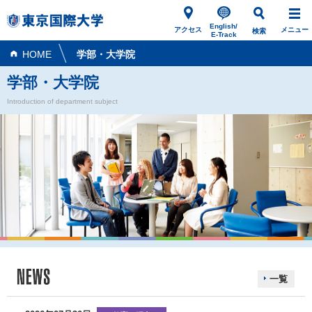
English/
アクセス
メニュー
検索
E-Track
HOME
学部・大学院
学部・大学院
Introduction of department subject
一覧